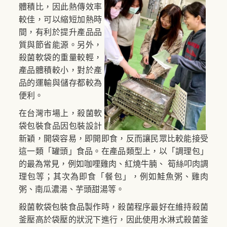
體積比，因此熱傳效率
較佳，可以縮短加熱時
間，有利於提升產品品
質與節省能源。另外，
殺菌軟袋的重量較輕，
產品體積較小，對於產
品的運輸與儲存都較為
便利。
在台灣市場上，殺菌軟
袋包裝食品因包裝設計
新穎，開袋容易，即開即食，反而讓民眾比較能接受
這一類「罐頭」食品。在產品類型上，以「調理包」
的最為常見，例如咖哩雞肉、紅燒牛腩、
筍絲叩肉調
理包等；其次為即食「餐包」，例如鮭魚粥、雞肉
粥、南瓜濃湯、芋頭甜湯等。
殺菌軟袋包裝食品製作時，殺菌程序最好在維持殺菌
釜壓高於袋壓的狀況下進行，因此使用水淋式殺菌釜