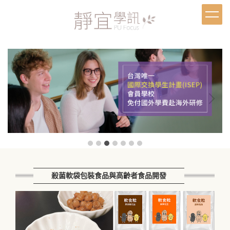
跳
到
主
要
內
容
區
殺菌軟袋包裝食品與高齡者食品開發