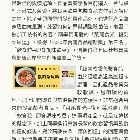
是較佳的設備選項。食品營養學系目前購入一台試驗
型水淋式殺菌釜，將殺菌軟袋包裝食品實作引入課程
之中，除了帶領同學開發創意產品外，也進行產品熱
穿透曲線量測，練習如何計算與調整殺菌值，複習了
熱加工技術的內容。同學們開發的「菜尾食光─復刻
菜尾湯」，獲得「
年台灣食品創新獎」第三名；
2020
「軟食粒─即食調味軟豆」，則獲得第七屆杜邦營養
與健康兩岸學生創新競賽三等獎。
「殺菌軟袋包裝食品」
由於經過高溫高壓程序
處理，因此產品常具有
較軟爛、易咀嚼的質
地，加上即開即食與常溫保存的方便性，非常適合用
來開發高齡者食品。「菜尾食光─復刻菜尾湯」與
「
軟食粒─即食調味軟豆」這兩項產品，就是在這樣
的概念下，加上同學進行高齡長輩的飲食習慣與飲食
記憶訪談後，對於高齡長輩「懷舊回憶」的回應與發
想。我們期待未來有更多這類「新技術
舊回憶」的
+