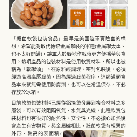
「殺菌軟袋包裝食品」最早是美國陸軍實驗室的構
想，希望能夠取代傳統金屬罐裝的軍糧
金屬罐太重、
(
也不太好開罐
，讓軍人於野地作戰時更方便攜帶與食
)
用。這項產品的包裝材料是使用軟質材料，所以也被
稱為「軟罐頭」。在原料經調理、密封包裝後，必須
經過高溫高壓殺菌，因為經過殺菌程序，這類罐頭食
品本來就無需使用防腐劑，也可以在常溫保存，不必
存放於冰箱。
目前軟袋包裝材料已經從鋁箔袋發展到複合材料之多
層袋，可以有效阻隔氧氣、水氣與光線，此種軟質包
裝材料也有很好的耐熱性、安全性，不必擔心加熱後
會產生有害物質。與金屬罐相比，殺
菌軟袋有輕薄的
外形、較高的表面積
/