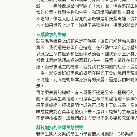
殼……，老師像是給同學開了「天」眼，懂得追蹤生
當的位置，找到生物和生物、和環境間的關聯。原來
不吃的，像是大肚山常見的紫斑蝶是斯氏紫斑蝶，偏
片，如果世界上少了、滅絕了某種植物，相應的就會
五感欲求的生命
就像毛毛蟲身上的花色是在偽裝，讓自己能夠融入森
寶圖，我們還是必須自己追逐，在互動中以自己身體
以感受生命在振翅和扭動中踴動著，翻找翅膀上近身
郁香味濃縮他拜訪過的草原和花卉。儘管，蝴蝶在我
趣，而尋求逃生的機會，就算我們放開他的翅膀，還
一場，就像紫斑蝶黑色的翅膀在陽光下會向我們呈現
不清楚，到底是蝴蝶本身擁有的美麗，還是我們眼睛
走。
再怎麼美麗的蝴蝶，有人覺得不過是另外一種飛行的
觸，還是與生命接觸，也是與生命的奧秘接觸。蝴蝶
蟲不斷蛻變，經過蛹羽化成為可以飛上天的成蟲，像
味成雙成對百萬年地繁衍下去。是以，蝴蝶的生命遠
不斷轉換視野，讓我們的生命變得多采多姿和充滿活
科技加持的全球生態視野
我們生態人文系的學生也學習無人機攝影、GIS系統