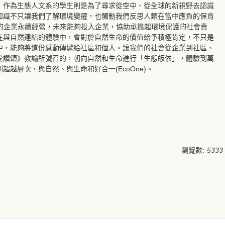
，作為生態人文系的學生則是為了尋求從空中、從全球的新視野去認識
知識不只讓我們了解環境變遷，也觸動我們反思人類在當中應負的保育
G的企業永續經營，未來能夠投入企業，協助承擔起環境保護的社會責
在與自然連結的體驗中，會對於自然生命的價值給予積極肯定，不只是
中，能夠將這份感動傳遞給社區和個人。讓我們的社會從企業到社區、
受讚頌》教諭所號召的，朝向自然和生命進行「生態皈依」，體驗到萬
越層次，與自然、與生命和好合一(EcoOne)。
瀏覽數:
5333