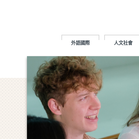
跳
到
主
要
內
容
外語國際
人文社會
區