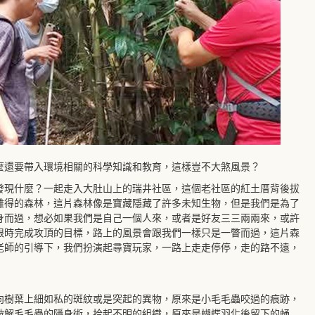
麼還要帶入環境相關的科學知識和教育，這樣豈不大煞風景？
發現什麼？一起走入大肚山上的瑞井社區，這個老社區的紅土厝背後拔
難得的森林，這片森林像是寶藏隱藏了許多未知生物，但是我們是為了
身而過，想必如果我們是自己一個人來，或者是好友三三兩兩來，或許
限時完成攻頂的目標，路上的風景會跟我們一樣只是一瞥而過，這片森
老師的引導下，我們扮演起尋寶玩家，一路上走走停停，走的路不遠，
向樹葉上細如私的斑紋或是突起的異物，原來是小毛毛蟲咬過的痕跡，
破解毛毛蟲的隱身術，拾起不明的組織，原來是蝴蝶羽化後留下的蛹