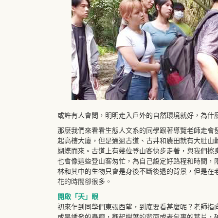
或許有人會問，明明走入戶外的自然環境就好，為什
那麼我們來看看生態人文系的同學跟著導覽老師走會
起高樓大廈，但是通過古道、古井和農田就有大肚山
蝴蝶而來。古道上有幾位登山客快步走著，與我們擦
也會像這些登山客匆忙，為自己設定好路程和時間，
林和其中的生物只會是身後不斷後退的背景，但是在
花的時間卻很多。
開啟「天」眼
初來乍到同學們東張西望，到底要看甚麼呢？老師指
或是誘發的蟲癭，翻起樹葉的背面或者包裹的葉片，