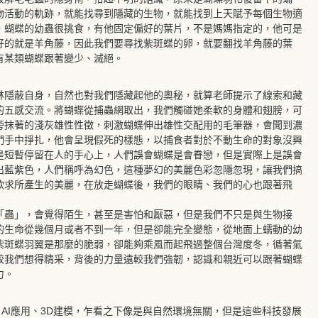
物活動的軌跡，就能找尋到隱藏的生物，就能找到上天賦予每個生物適
，蝴蝶的幼蟲很挑食，有他固定偏好的葉片，不是媽媽指定的，他可是
好的就是羊角藤，因此我們要尋找紫斑蝶的卵，就要翻找羊角藤的葉
有某類蝴蝶跟著變少、滅絕。
林隱蔽自身，自然也對我們隱藏起他的奧秘，就算老師提示了線索和藏
的五感交流。將蝴蝶從捕蟲網取出，我們觸碰她柔軟的身體和翅膀，可
旁抹著的淺灰雄性性徵，刺激蝴蝶伸出雄性交配用的毛筆器，會聞到濃
們手中掙扎，他會呈現假死的樣態，以捕食者對於不動生命的對象沒興
是短暫停留在人的手心上，人們誤會蝴蝶是會眷戀，但是實際上是誤會
出藍紫色，人們稱呼為幻色，這種夢幻的美麗色彩忽隱忽現，讓我們搞
欲求所產生的美麗，在放走蝴蝶後，我們的眼睛、我們的心也跟著飛
「蟲」，會覺得陌生，甚至是害怕和厭惡，但是我們不只是與生物接
的生命從幾個月或者不到一年，但是卻能完全變態，從地面上蠕動的幼
紫斑蝶羽翼是那麼的脆弱，卻能夠乘風而起飛過整個台灣度冬，循著氣
較我們想得精采，背後的力量遠較我們強韌，認識和親近可以跟著蝴蝶
力。
、AI應用、3D建模，乍看之下像是與自然環境無關，但是這些科技發展