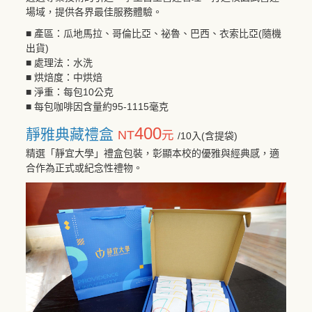
場域，提供各界最佳服務體驗。
■ 產區：瓜地馬拉、哥倫比亞、祕魯、巴西、衣索比亞(隨機
出貨)
■ 處理法：水洗
■ 烘焙度：中烘焙
■ 淨重：每包10公克
■ 每包咖啡因含量約95-1115毫克
400
靜雅典藏禮盒
NT
元
/10入(含提袋)
精選「靜宜大學」禮盒包裝，彰顯本校的優雅與經典感，適
合作為正式或紀念性禮物。