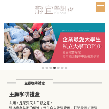
跳
到
主
要
內
容
區
主顧咖啡禮盒
主顧咖啡禮盒
主顧，是蒙受天主垂顧之意。
透過專業技術的引進，學生自主營運管理，打造校園試營運