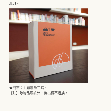
恩典。
★門市：主顧咖啡二館。
【註】除物品瑕疵外，售出概不退換。