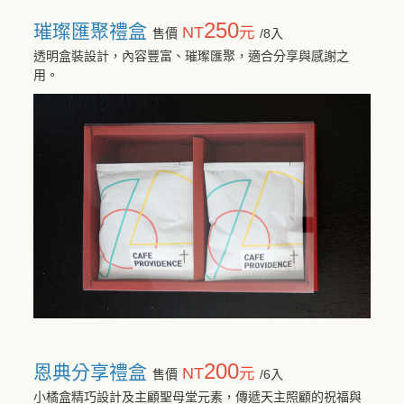
250
璀璨匯聚禮盒
NT
元
售價
/8入
透明盒裝設計，內容豐富、璀璨匯聚，適合分享與感謝之
用。
200
恩典分享禮盒
NT
元
售價
/6入
小橘盒精巧設計及主顧聖母堂元素，傳遞天主照顧的祝福與