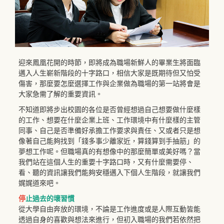
迎來鳳凰花開的時節，即將成為職場新鮮人的畢業生將面臨
邁入人生嶄新階段的十字路口，相信大家是既期待但又怕受
傷害，那麼要怎麼選擇工作與企業做為職場的第一站將會是
大家急需了解的重要資訊。
不知道即將步出校園的各位是否曾經想過自己想要做什麼樣
的工作、想要在什麼企業上班、工作環境中有什麼樣的主管
同事、自己是否準備好承擔工作要求與責任、又或者只是想
像著自己能夠找到「錢多事少離家近，算錢算到手抽筋」的
夢想工作呢。但職場真的有想像中的那麼簡單或美好嗎？當
我們站在這個人生的重要十字路口時，又有什麼需要停、
看、聽的資訊讓我們能夠安穩邁入下個人生階段，就讓我們
娓娓道來吧。
停
止過去的壞習慣
從大學自由奔放的環境，不論是工作進度或是人際互動皆能
透過自身的喜歡與想法來進行，但初入職場的我們若依然把