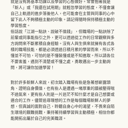
就是沒有將基本功課以及學習的心態做好。常會抱著我是
「新人」或「我還在試用期」就輕忽學習的態度，不僅會讓
自己上軌道的進步落後他人，也可能會在主管與同事的心中
留下此人不夠積極主動的印象。請記得隨時保持積極主動的
學習態度。
俗話說「江湖一點訣、說破不值錢」，但職場的一點訣除了
前輩或同事能指引之外，更可以透過從工作的日常觀察與多
方詢問來不斷累積自身經驗。沒有人與生俱來就擁有各式各
樣的職場技能，都是必須透過日積月累的學習而來，所以不
懂並不可怕，可怕的是不懂裝懂或是不知進取。所以請各位
不要害羞，遇到不清楚或不懂之處，勇敢邁出一步主動詢
問，將可讓你加速學習！
對於許多新鮮人來說，初次踏入職場有些是急著想嶄露頭
角、證明自身價值，也有些人是遭遇一堵厚重的牆被壓得喘
不過氣來，更有些人則是一片迷茫不知什麼才是自己想要或
適合的工作。儘管追尋理想的工作是每個職場新鮮人的夢
想，但真誠的面對自己，聆聽自身心中的渴望，不畏來自陌
生環境的艱難挑戰，秉持著持續學習與主動積極，相信你都
能開拓出屬於自己的完美職涯。