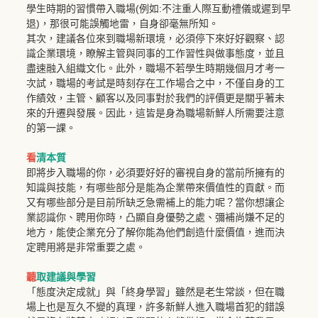
學生時期的習慣帶入職場(例如:不注重人際互動禮儀或遲到早
退)，那很可能誤觸地雷，自身卻毫無所知。
其次，建議各位來到職場新環境，必須停下來好好觀察、認
識企業環境，瞭解主管與同事的工作習性與做事態度，並且
盡速融入組織文化。此外，職場不若學生時期幾個月才考一
次試，職場的考試是時刻存在工作場合之中，不僅自身的工
作績效，主管、顧客以及同事對於我們的評價更是關乎著未
來的升遷與發展。因此，這皆是身為職場新鮮人所需要注意
的第一課。
看
清本質
即將步入職場的你，必須要好好的審視自身的當前所擁有的
知識與技能，有哪些部分是能為企業帶來價值性的貢獻。而
又有哪些部分是目前所缺乏急需補上的能力呢？當你想讓企
業認識你、聘用你時，凸顯自身優勢之處、彌補尚嫌不足的
地方，能使企業充分了解你能為他們創造什麼價值，進而決
定聘用將是非常重要之處。
聽
取建議與學習
「態度決定成就」與「終身學習」雖然是老生常談，但在職
場上也是亙久不變的真理，許多新鮮人進入職場首犯的錯誤