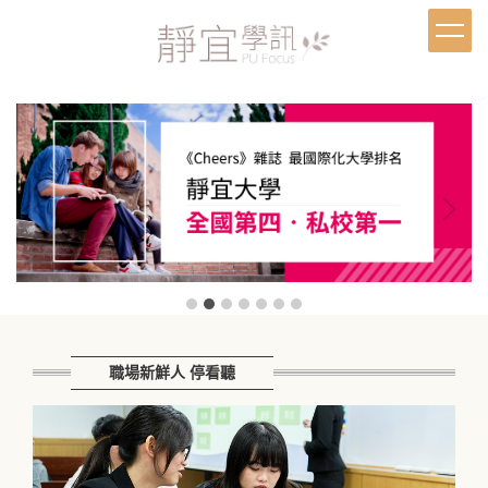
跳
到
主
要
內
容
區
職場新鮮人 停看聽