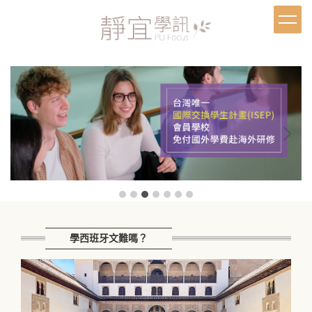
跳
到
主
要
內
容
區
學西班牙文難嗎？