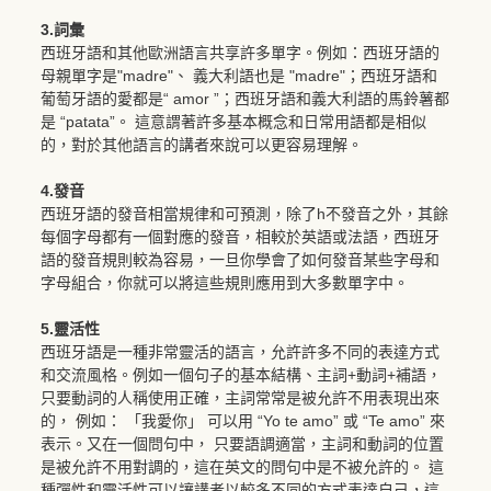
3.詞彙
西班牙語和其他歐洲語言共享許多單字。例如：西班牙語的
母親單字是"madre"、 義大利語也是 "madre"；西班牙語和
葡萄牙語的愛都是“ amor ”；西班牙語和義大利語的馬鈴薯都
是 “patata”。 這意謂著許多基本概念和日常用語都是相似
的，對於其他語言的講者來說可以更容易理解。
4.發音
西班牙語的發音相當規律和可預測，除了h不發音之外，其餘
每個字母都有一個對應的發音，相較於英語或法語，西班牙
語的發音規則較為容易，一旦你學會了如何發音某些字母和
字母組合，你就可以將這些規則應用到大多數單字中。
5.靈活性
西班牙語是一種非常靈活的語言，允許許多不同的表達方式
和交流風格。例如一個句子的基本結構、主詞+動詞+補語，
只要動詞的人稱使用正確，主詞常常是被允許不用表現出來
的， 例如： 「我愛你」 可以用 “Yo te amo” 或 “Te amo” 來
表示。又在一個問句中， 只要語調適當，主詞和動詞的位置
是被允許不用對調的，這在英文的問句中是不被允許的。 這
種彈性和靈活性可以讓講者以較多不同的方式表達自己，這