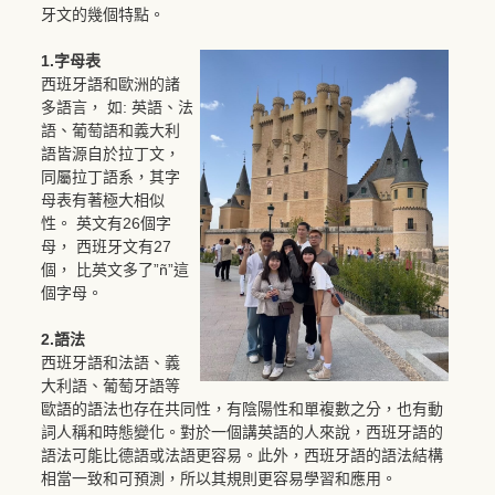
牙文的幾個特點。
1.字母表
西班牙語和歐洲的諸
多語言， 如: 英語、法
語、葡萄語和義大利
語皆源自於拉丁文，
同屬拉丁語系，其字
母表有著極大相似
性。 英文有26個字
母， 西班牙文有27
個， 比英文多了”ñ”這
個字母。
2.語法
西班牙語和法語、義
大利語、葡萄牙語等
歐語的語法也存在共同性，有陰陽性和單複數之分，也有動
詞人稱和時態變化。對於一個講英語的人來說，西班牙語的
語法可能比德語或法語更容易。此外，西班牙語的語法結構
相當一致和可預測，所以其規則更容易學習和應用。