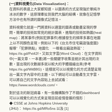
(一)資料視覺化(Data Visualization)：
在資料的表達上大家都知道，以圖表的方式呈現強於單純冷
冰冰的數字，這原理牽扯到我們大腦的結構，就像在記憶學
方法中也有所謂的圖像式記憶法。
資料視覺化就是一門將資料以適當的圖表或動畫呈現的學
問。簡單的技術如常見的統計圖表，進階的技術如熱圖(heat
map)：將某事件(例如犯罪事件)根據發生的頻率多寡在地圖
上以不同顏色呈現，例如以下的《台北市住宅竊盜強度圖》
報導“「犯罪熱點」地圖化 一眼看出竊盜熱區”：
https://is.gd/Pxt42f
。又如文字雲(Word Cloud)：在文字資料
中(一篇文章、一本書)將一些關鍵字收集並統計其出現的次
數，當出現的次數越多就以較大的字體描繪出來(參考
https://is.gd/WitB8G
)，這樣就可以以視覺化的方式清楚呈現
出一篇文字內容中的主題。以下網站可以自動產生文字雲，
可以將自己的文字內容貼上去試試看：
https://www.wordclouds.com/
。
對於這次的新冠病毒，有一些機構製作了不錯的dashboard
可以以視覺化的方式來呈現目前疫情發展的情形：
◆ CSSE at Johns Hopkins University
(JHU)：
https
:
//is.gd/MRo5ns
以及 [1]