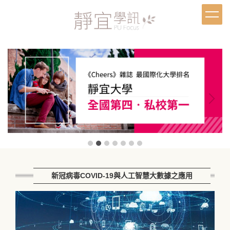
跳
到
主
要
內
容
區
新冠病毒COVID-19與人工智慧大數據之應用