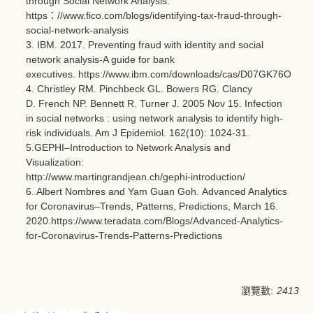
through Social Network Analysis.
https：//www.fico.com/blogs/identifying-tax-fraud-through-
social-network-analysis
3. IBM. 2017. Preventing fraud with identity and social
network analysis-A guide for bank
executives.
https://www.ibm.com/downloads/cas/D07GK76O
4. Christley RM. Pinchbeck GL. Bowers RG. Clancy
D. French NP. Bennett R. Turner J. 2005 Nov 15. Infection
in social networks : using network analysis to identify high-
risk individuals. Am J Epidemiol. 162(10): 1024-31.
5.GEPHI–Introduction to Network Analysis and
Visualization:
http://www.martingrandjean.ch/gephi-introduction/
6. Albert Nombres and Yam Guan Goh. Advanced Analytics
for Coronavirus–Trends, Patterns, Predictions, March 16.
2020.
https://www.teradata.com/Blogs/Advanced-Analytics-
for-Coronavirus-Trends-Patterns-Predictions
瀏覽數:
2413