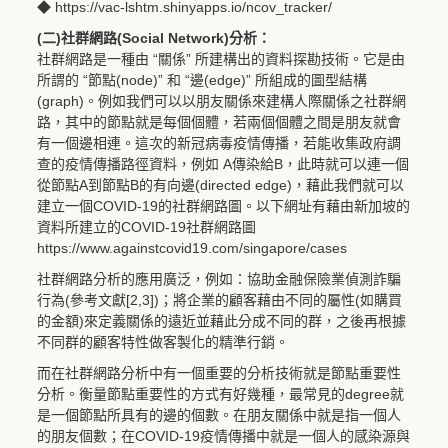
◆
https
:
//vac-lshtm.shinyapps.io/ncov_tracker/
(二)社群網路(Social Network)分析：
社群網路是一種由 “關係” 所建構出的資料探勘技術。它是由
所謂的 “節點(node)” 和 “邊(edge)” 所組成的圖型結構
(graph)。例如我們可以以朋友關係來建構人際關係之社群網
路，其中的節點就是每個個體，若兩個個體之間是朋友就會
有一個邊相連。這次的新冠病毒疫情傳播，若能收集政府調
查的疫情傳播路徑資料，例如 A傳染給B，此時就可以連一個
從節點A到節點B的有向邊(directed edge)，藉此我們就可以
建立一個COVID-19的社群網路圖。以下網址有藉由新加坡的
資料所建立的COVID-19社群網路圖
https
:
//www.againstcovid19.com/singapore/cases
社群網路分析的應用廣泛，例如：協助金融保險業偵測詐騙
行為(參考文獻[2,3])；將企業的顧客藉由不同的屬性(如購買
的金額)來定義關係的遠近並藉此分成不同的群，之後再根據
不同群的顧客特性做客製化的精準行銷。
而在社群網路分析中有一個重要的分析技術就是節點重要性
分析。衡量節點重要性的方式有好幾種，最常見的degree就
是一個節點所具有的邊的個數。在朋友關係中就是指一個人
的朋友個數；在COVID-19疫情傳播中就是一個人的感染源與