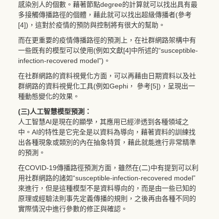
感染別人的個數。藉著節點degree的計算就可以找出具有最
多接觸傳播路徑的個體，藉此就可以找出超級傳播者(參考
[4])，這對於疫情的預防與控制將有很大的幫助。
而在更重要的疫情傳播路徑的預測上，在社群網路架構中有
一些既有的模型可以使用(例如文獻[4]中所述的“susceptible-
infection-recovered model”)。
在社群網路的資料視覺化方面，可以再藉由日期資料以及社
群網路的資料視覺化工具(例如Gephi， 參考[5])，呈現出一
種動態變化的效果。
(三)人工智慧模型預測：
人工智慧AI是現在的顯學，其應用已經滲透到各種領域之
中。AI的特性是它完全是以資料為導向，藉著資料的訓練找
出各種現象或類別的內在抽象特質，藉此就能進行非常精準
的預測。
在COVID-19傳播路徑預測方面，雖然在(二)中有提到可以利
用社群網路的諸如“susceptible-infection-recovered model”
來進行，但是這種模型不是資料導向的，而是由一些已知的
原理或經驗法則事先定義傳播的規則，之後再由各種不同的
實際情況中進行參數的修正與確認。