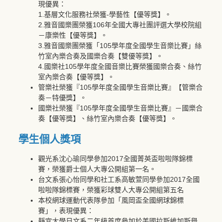
現優異：
1.基層文化服務社榮獲-學藝性【優等獎】。
2.雅音國樂團榮獲106年全國大專社團評選大學校院組
－康樂性【優等獎】。
3.雅音國樂團榮獲「105學年度全國學生音樂比賽」絲
竹室內樂合奏及國樂合奏【雙優等獎】。
4.國樂社105學年度全國音樂比賽榮獲國樂合奏、絲竹
室內樂合奏【優等獎】。
管樂社榮獲『105學年度全國學生音樂比賽』【管樂合
奏－特優獎】。
國樂社榮獲『105學年度全國學生音樂比賽』－國樂合
奏【優等獎】、絲竹室內樂合奏【優等獎】。
​學生個人獎項
觀光系沈心瑜同學參加2017全國菁英盃啦啦隊錦標
賽，榮獲爵士個人大專公開組第一名。
台文系張心怡同學和社工系高敏萱同學參加2017全國
啦啦隊錦標賽，榮獲彩球雙人大專公開組第五名
本校網球運動代表隊參加「風岡盃全國網球錦標
賽」，表現優異：
靜宜大學日文系二年級首度參加於美國拉斯維加斯舉