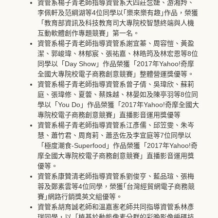
資管系楊子青老師指導資管系大四莊念婕、游湘羚、
李佩軒及范綱湖等4位同學以｢樂來樂有趣｣作品，榮獲
「教育部資訊及科技教育司大專院校智慧終端與人機
互動軟體創作專題競賽」第一名。
資管系楊子青老師指導資管系謝宜蓁、周容愷、黃盈
潔、郭峻瑋、林郁宸、張祐嘉、林晧筠及林宏恩等8位
同學以「Day Show」作品榮獲「2017年Yahoo!奇摩
全國大專院校電子商務創意競賽」整體營運獎優等。
資管系楊子青老師指導資管系曾子倩、吳瑋欣、蘇莉
庭、張瑋修、夏蕓、蔡姝越、林晏如及陳亭羽等8位同
學以「You Do」作品榮獲「2017年Yahoo!奇摩全國大
專院校電子商務創意競賽」直播影音運用獎優等
資管系楊子青老師指導資管系江彥儒、邱笠雯、朱岑
慧、蕭竹君、周育莉、蕭丞佐及李宜庭等7位同學以
「極度潮食-Superfood」作品榮獲「2017年Yahoo!奇
摩全國大專院校電子商務創意競賽」直播影音運用獎
優等。
資管系康贊清老師指導資管系劉俊亨、藍品瑄、張梅
蓉及鄭素雲等4位同學，榮獲｢台灣經貿網電子商務競
賽｣網路行銷獎英文組優等。
資管系胡育誠老師和溫嘉憲老師共同指導資管系林彥
瑞同學，以「植基於動態像素分群的彩晚影像編碼技