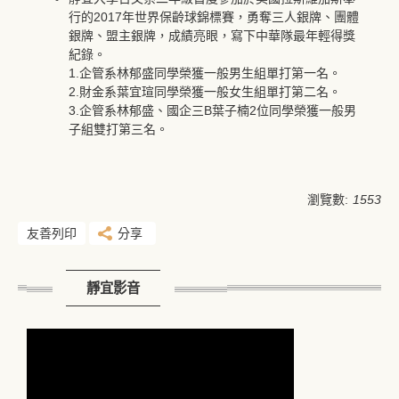
行的2017年世界保齡球錦標賽，勇奪三人銀牌、團體
銀牌、盟主銀牌，成績亮眼，寫下中華隊最年輕得獎
紀錄。
1.企管系林郁盛同學榮獲一般男生組單打第一名。
2.財金系葉宜瑄同學榮獲一般女生組單打第二名。
3.企管系林郁盛、國企三B葉子楠2位同學榮獲一般男
子組雙打第三名。
瀏覽數:
1553
友善列印
分享
靜宜影音