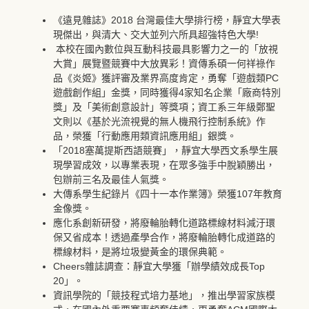
《遠見雜誌》2018 台灣最佳大學排行榜，靜宜大學表
現傑出，與清大、交大並列六所具超強特色大學!
​ 本校在國內數位與互動科技最具影響力之一的「放視
大賞」展覽暨競賽中大放異彩！資傳系碩一何祥祿作
品《炎姬》獲評審及業界高度肯定，勇奪「遊戲類PC
遊戲創作組」金獎，同時獲得4家知名企業「廠商特別
獎」及「美術創意設計」等獎項；資工系三年級鄭聖
文則以《基於光流視覺的無人機飛行控制系統》作
品，榮獲「行動應用類資訊應用組」銀獎。
「2018塞萬提斯西語競賽」，靜宜大學西文系學生展
現學習成效，以專業表現，在眾多強手中脫穎勝出，
包辦前三名及最佳人氣獎。
大傳系學生紀錄片《四十一本作業簿》榮獲107年教育
金像獎。
應化系創新研發，將廢輪胎轉化道路標線材料減汙環
保又省成本！透過產學合作，將廢輪胎轉化成道路的
標線材料，是將垃圾變黃金的環保典範。
Cheers雜誌調查：靜宜大學獲「辦學績效成長Top
20」。
資訊學院的「競技程式培力基地」，推出學習家族模