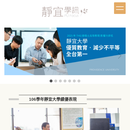
跳
到
主
要
內
容
區
106學年靜宜大學績優表現