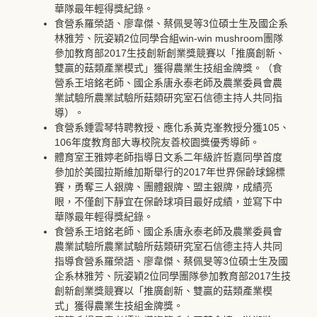
華隊最年輕得獎紀錄。
食營系羅榮語、廖韋傑、蔡佩旻等3位碩士生及國企系
林雅芳、阮姿穎2位同學合組win-win mushroom團隊
參加教育部2017生技創新創業獎競賽以「推廣創新、
雙贏的菇類產業模式」獲得農業生技組金牌獎。（食
營系王培銘老師、國企系唐永泰老師及農業委員會農
業試驗所農業試驗所菇類研究室石信德主持人共同指
導）。
食營系鍾雲琴特聘教授、應化系黃克峯教授分獲105、
106年度教育部大專校院友善校園獎優秀導師。
體育室王雅婷老師指導日文系二年級許哲嘉同學首度
參加於美國拉斯維加斯舉行的2017年世界保齡球錦標
賽，勇奪三人銀牌、團體銀牌、盟主銀牌，成績亮
眼，不僅創下靜宜在保齡球項目最好成績，並寫下中
華隊最年輕得獎紀錄。
食營系王培銘老師、國企系唐永泰老師及農業委員會
農業試驗所農業試驗所菇類研究室石信德主持人共同
指導食營系羅榮語、廖韋傑、蔡佩旻等3位碩士生及國
企系林雅芳、阮姿穎2位同學團隊參加教育部2017生技
創新創業獎競賽以「推廣創新、雙贏的菇類產業模
式」獲得農業生技組金牌獎。