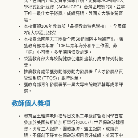
式，在國內外重要賽事頻奪佳績，更勇奪ACM國際大
學程式設計競賽（ACM-ICPC）台灣區域賽2銅，並拿
下唯一最佳女子隊獎，成績亮眼，與國立大學並駕齊
驅。
本校獲頒106年教育部「品德教育特色學校」，全國僅
2所大學獲此殊榮。
本校泰北國際志工團從全國58組團隊中脫穎而出，榮
獲教育部青年署「106年青年海外和平工作團」非
『銅』小可獎，多年深耕備受肯定。
榮獲教育部大專校院健康促進計畫執行成果評列特優
獎。
推廣教育處榮獲勞動部勞動力發展署「人才發展品質
管理系統 (TTQS)」銀牌殊榮。
獲教育部青年發展署第一屆大專校院職涯輔導成果評
選。
教師個人獎項
體育室王雅婷老師指導日文系二年級許哲嘉同學首度
參加於美國拉斯維加斯舉行的2017年世界保齡球錦標
賽，勇奪三人銀牌、團體銀牌、盟主銀牌，成績亮
眼，不僅創下靜宜在保齡球項目最好成績，並寫下中