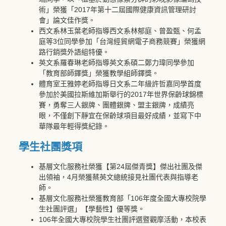
術」榮獲「2017年第十二屆國際健康資訊管理研討
會」論文佳作獎。
西文系林玉葉老師指導西文系林郁庭、曾盈甄、何孟
庭等3位同學參加「台灣經貿網電子商務競賽」榮獲網
路行銷獎外語組特優。
英文系羅春琳老師指導英文系碩二鄭力瑋同學參加
「教育部師鐸獎」榮獲教學組師鐸獎。
體育室王雅婷老師指導日文系二年級許哲嘉同學首度
參加於美國拉斯維加斯舉行的2017年世界保齡球錦標
賽，勇奪三人銀牌、團體銀牌、盟主銀牌，成績亮
眼，不僅創下靜宜在保齡球項目最好成績，並寫下中
華隊最年輕得獎紀錄。
學生社團獎項
基層文化服務社榮獲【第24屆傑青獎】傑出社團及傑
出領袖，4月榮獲蔡英文總統接見社團代表與指導老
師。
基層文化服務社榮獲教育部「106年度全國大專校院學
生社團評選」【學藝性】優等獎。
106年全國大專校院學生社團評選暨觀摩活動，本校表