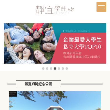
跳
到
主
要
內
容
區
蓋夏姆姆紀念公園